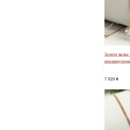
Золоте кольє
перламутром
7 020
₴