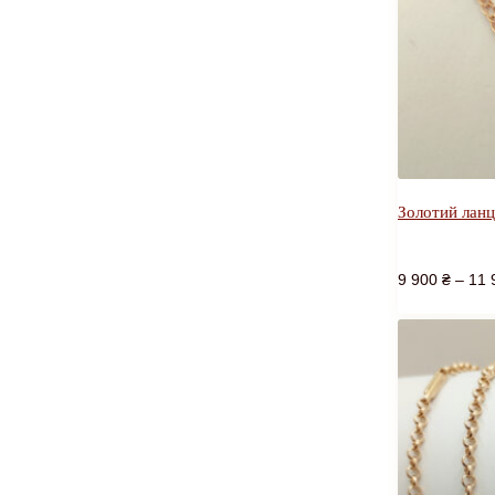
Золотий лан
9 900
₴
–
11 