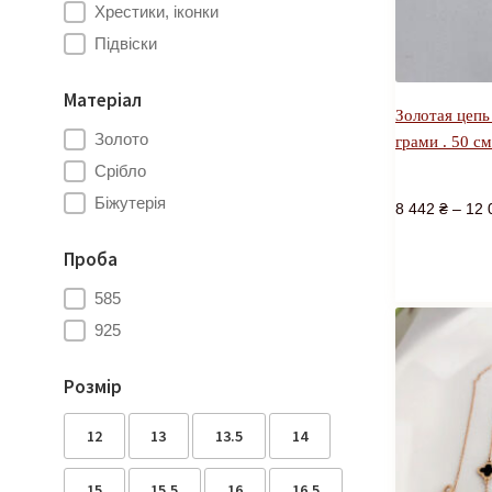
Хрестики, іконки
Підвіски
Матеріал
Золотая цепь
Золото
грами . 50 см
Срібло
Біжутерія
8 442
₴
–
12 
Проба
585
925
Розмір
12
13
13.5
14
15
15.5
16
16.5