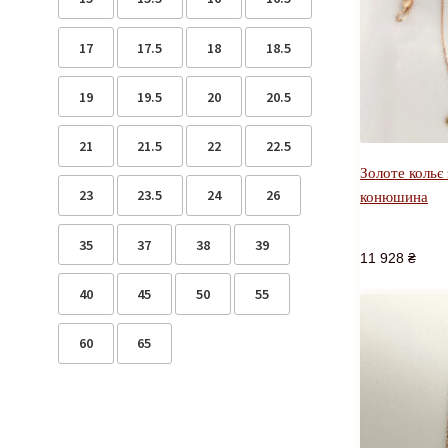
17
17.5
18
18.5
19
19.5
20
20.5
21
21.5
22
22.5
Золоте кольє 
23
23.5
24
26
конюшина
35
37
38
39
11 928
₴
40
45
50
55
60
65