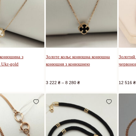
 конюшина з
Золоте кольє конюшна конюшна
Золотий 
 Ukr-gold
конюшня з конюшнею
червоно
3 222
₴
–
8 280
₴
12 516
₴