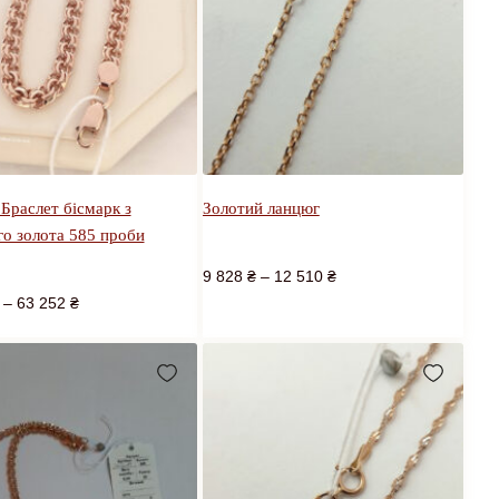
Браслет бісмарк з
Золотий ланцюг
го золота 585 проби
9 828
₴
–
12 510
₴
–
63 252
₴