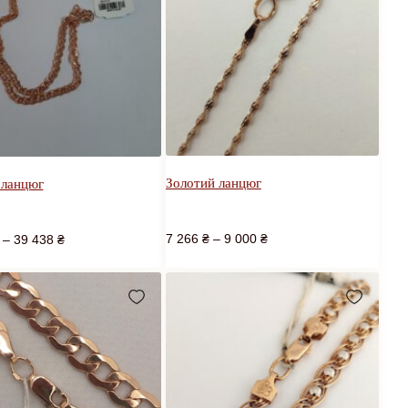
Золотий ланцюг
 ланцюг
7 266
₴
–
9 000
₴
–
39 438
₴