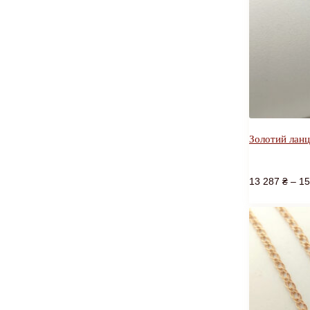
Золотий лан
13 287
₴
–
15