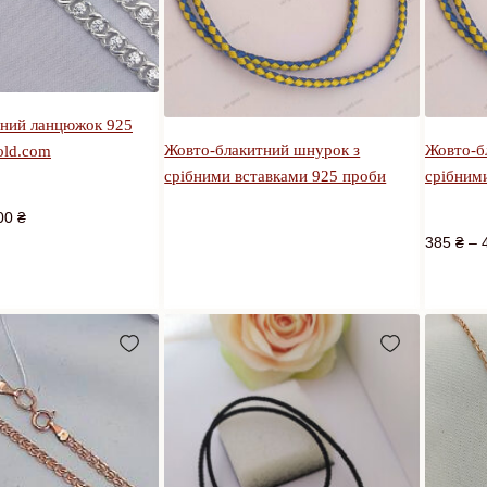
бний ланцюжок 925
Жовто-блакитний шнурок з
Жовто-б
old.com
срібними вставками 925 проби
срібним
00
₴
385
₴
–