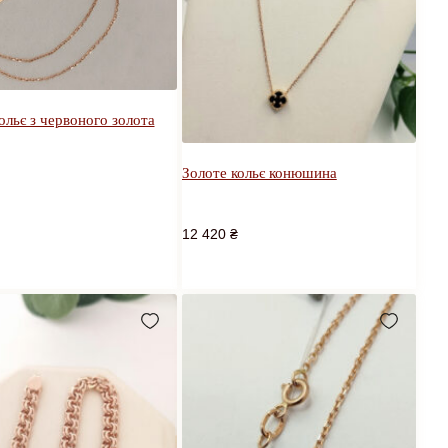
ольє з червоного золота
Золоте кольє конюшина
12 420
₴