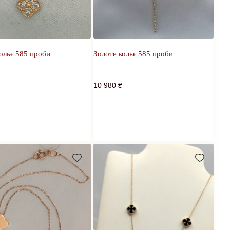
ольє 585 проби
Золоте кольє 585 проби
10 980
₴