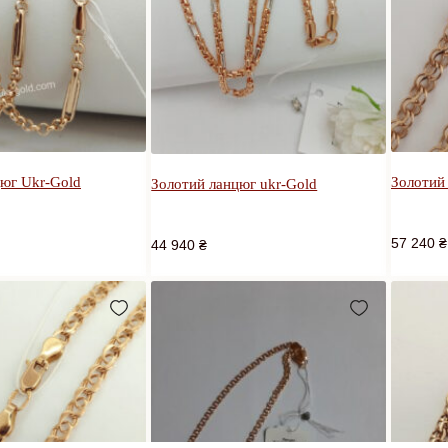
цюг Ukr-Gold
Золотий
Золотий ланцюг ukr-Gold
57 240
₴
44 940
₴