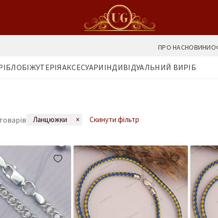
ПРО НАС
НОВИНИ
О
РІБЛО
БІЖУТЕРІЯ
АКСЕСУАРИ
ІНДИВІДУАЛЬНИЙ ВИРІБ
товарів
Ланцюжки
×
Скинути фільтр