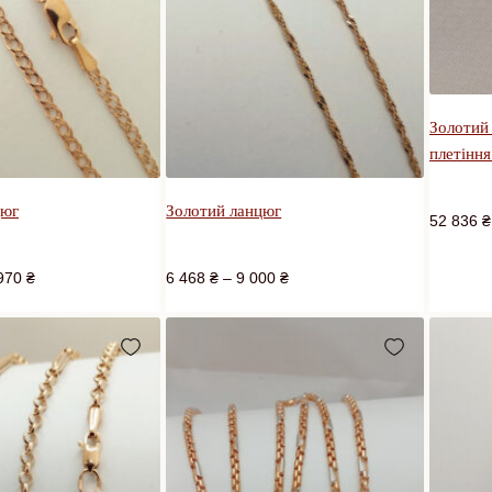
Золотий
плетінн
цюг
Золотий ланцюг
52 836
₴
970
₴
6 468
₴
–
9 000
₴