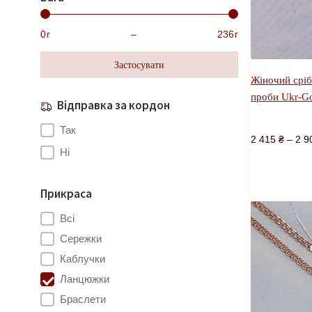
0
г
–
236
г
Застосувати
Жіночий срі
проби Ukr-G
Відправка за кордон
Так
2 415
₴
–
2 9
Ні
Прикраса
Всі
Сережки
Каблучки
Ланцюжки
Браслети