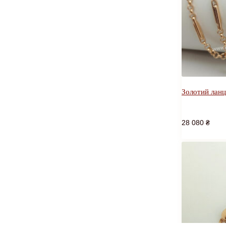
Золотий лан
28 080
₴