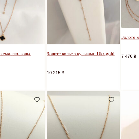
Золоте к
з емаллю, кольє
Золоте кольє з кульками Ukr-gold
7 476
₴
10 215
₴