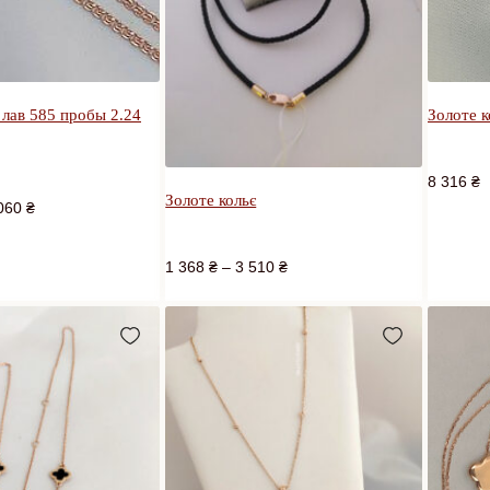
 лав 585 пробы 2.24
Золоте к
8 316
₴
Золоте кольє
060
₴
1 368
₴
–
3 510
₴