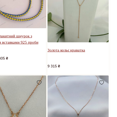
лакитний шнурок з
и вставками 925 проби
Золота кольє краватка
405
₴
9 315
₴