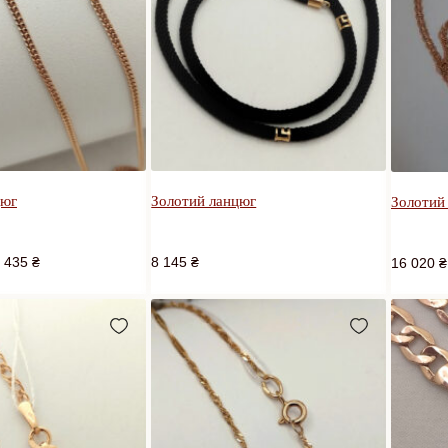
цюг
Золотий ланцюг
Золотий
 435
₴
8 145
₴
16 020
₴