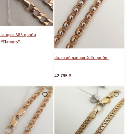
 ланцюг 585 проби
я “Панцир”
Золотий ланцюг 585 проби.
42 795
₴