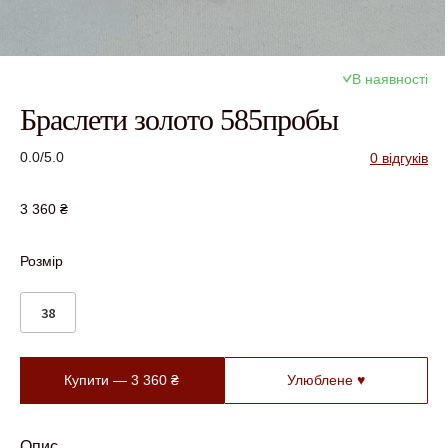
В наявності
Браслети золото 585пробы
0.0/5.0
0 відгуків
3 360
₴
Розмір
38
Купити —
3 360
₴
Улюблене ♥
Опис