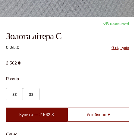
В наявності
Золота літера С
0.0/5.0
0 відгуків
2 562
₴
Розмір
38
38
Купити —
2 562
₴
Улюблене ♥
Опис