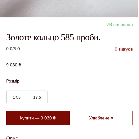
В наявності
Золоте кольцо 585 проби.
0.0/5.0
0 відгуків
9 030
₴
Розмір
17.5
17.5
Купити —
9 030
₴
Улюблене ♥
Опис