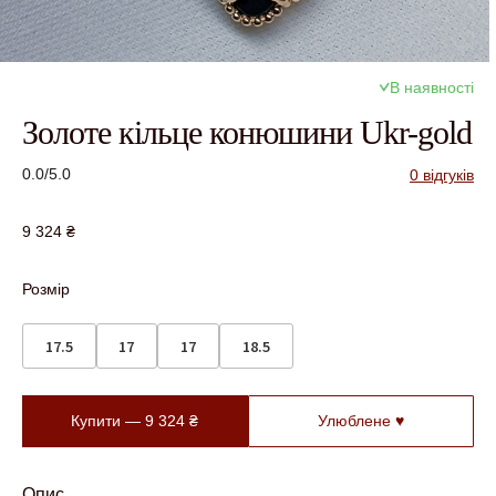
В наявності
Золоте кільце конюшини Ukr-gold
0.0/5.0
0 відгуків
9 324
₴
Розмір
17.5
17
17
18.5
Купити —
9 324
₴
Улюблене ♥
Опис