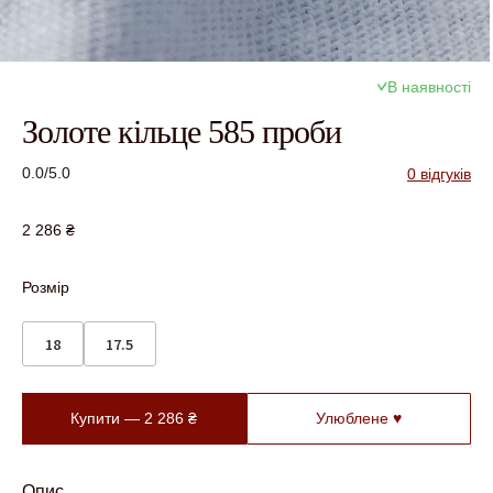
В наявності
Золоте кільце 585 проби
0.0/5.0
0 відгуків
2 286
₴
Розмір
18
17.5
Купити —
2 286
₴
Улюблене ♥
Опис