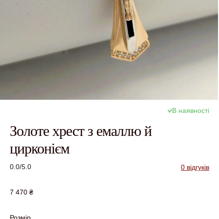
В наявності
Золоте хрест з емаллю й
цирконієм
0.0/5.0
0 відгуків
7 470
₴
Розмір