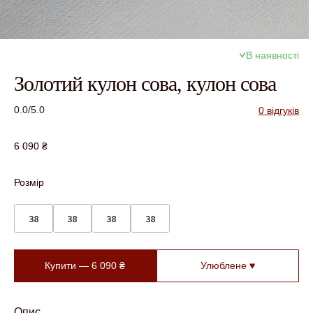
В наявності
Золотий кулон сова, кулон сова
0.0/5.0
0 відгуків
6 090
₴
Розмір
38
38
38
38
Купити —
6 090
₴
Улюблене ♥
Опис