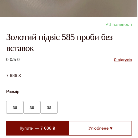
В наявності
Золотий підвіс 585 проби без
вставок
0.0/5.0
0 відгуків
7 686
₴
Розмір
38
38
38
Купити —
7 686
₴
Улюблене ♥