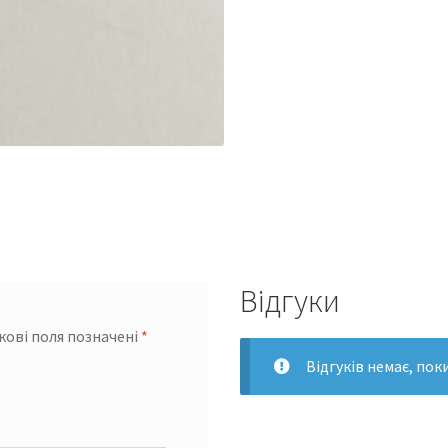
Відгуки
кові поля позначені
*
Відгуків немає, пок