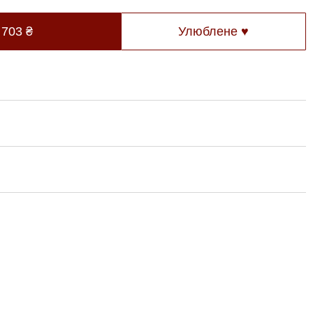
 703
₴
Улюблене ♥