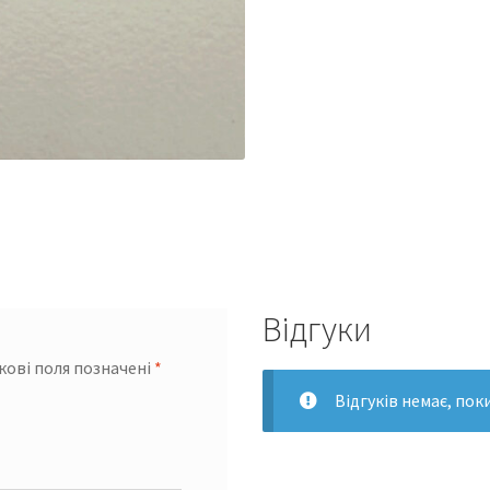
Відгуки
кові поля позначені
*
Відгуків немає, пок