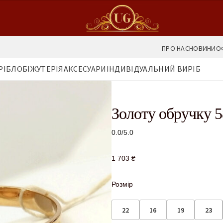
ПРО НАС
НОВИНИ
О
РІБЛО
БІЖУТЕРІЯ
АКСЕСУАРИ
ІНДИВІДУАЛЬНИЙ ВИРІБ
Золоту обручку 5
0.0/5.0
1 703
₴
Розмір
22
16
19
23