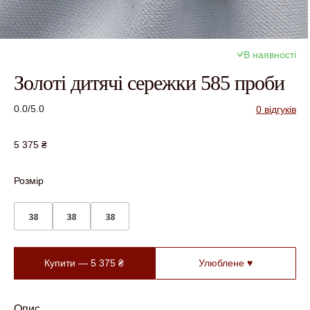
В наявності
Золоті дитячі сережки 585 проби
0.0/5.0
0 відгуків
5 375
₴
Розмір
38
38
38
Купити —
5 375
₴
Улюблене ♥
Опис