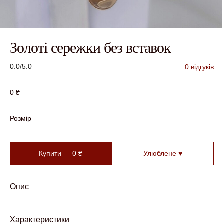
Золоті сережки без вставок
0.0/5.0
0 відгуків
0
₴
Розмір
Купити —
0
₴
Улюблене ♥
Опис
Характеристики