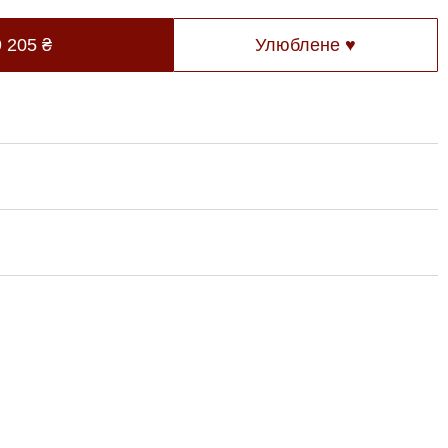
9 205
₴
Улюблене ♥