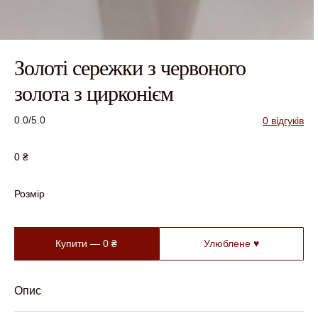
Золоті сережки з червоного
золота з цирконієм
0.0/5.0
0 відгуків
0
₴
Розмір
Купити —
0
₴
Улюблене ♥
Опис