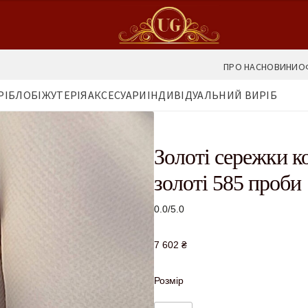
ПРО НАС
НОВИНИ
О
РІБЛО
БІЖУТЕРІЯ
АКСЕСУАРИ
ІНДИВІДУАЛЬНИЙ ВИРІБ
Золоті сережки к
золоті 585 проби
0.0/5.0
7 602
₴
Розмір