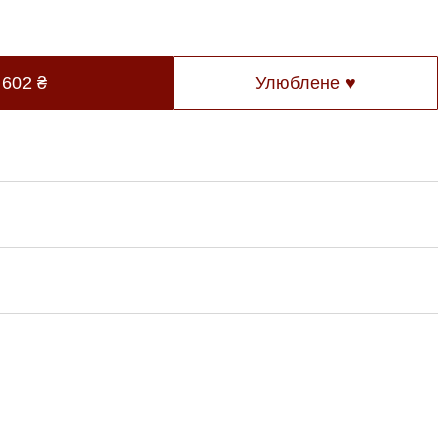
 602
₴
Улюблене ♥