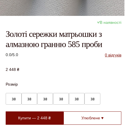
В наявності
Золоті сережки матрьошки з
алмазною гранню 585 проби
0.0/5.0
0 відгуків
2 448
₴
Розмір
38
38
38
38
38
38
Купити —
2 448
₴
Улюблене ♥