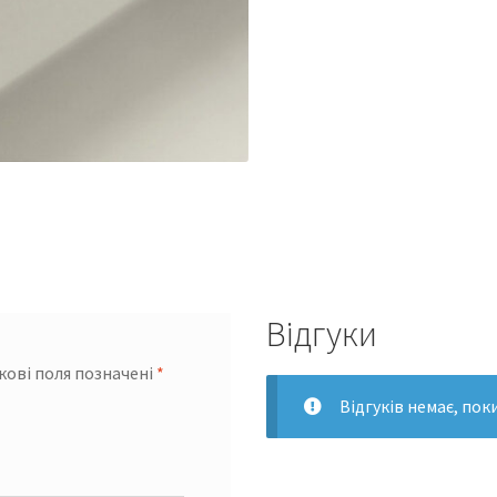
Відгуки
кові поля позначені
*
Відгуків немає, пок