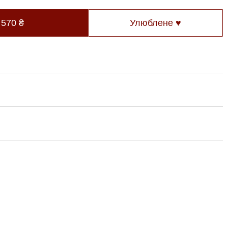
 570
₴
Улюблене ♥