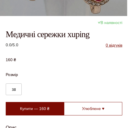
В наявності
Медичні сережки xuping
0.0/5.0
0 відгуків
160
₴
Розмір
38
Купити —
160
₴
Улюблене ♥
Опис