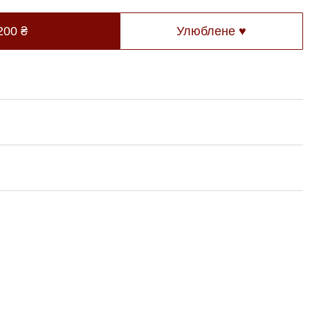
200
₴
Улюблене ♥