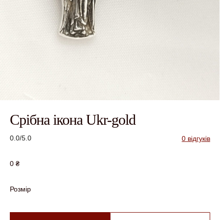
Срібна ікона Ukr-gold
0.0/5.0
0 відгуків
0
₴
Розмір