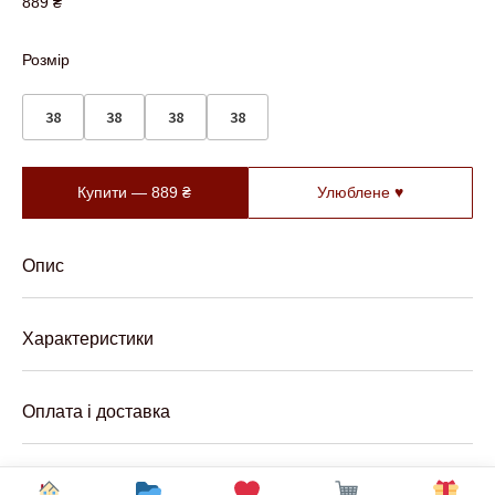
889
₴
Розмір
38
38
38
38
Купити —
889
₴
Улюблене ♥
Опис
Характеристики
Оплата і доставка