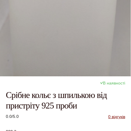
В наявності
Срібне кольє з шпилькою від
пристріту 925 проби
0.0/5.0
0 відгуків