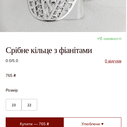
В наявності
Срібне кільце з фіанітами
0.0/5.0
0 відгуків
765
₴
Розмір
23
22
Купити —
765
₴
Улюблене ♥