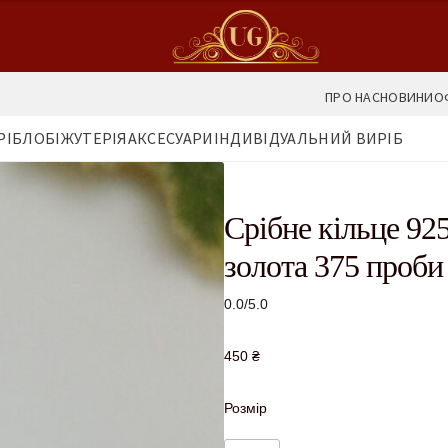
ПРО НАС
НОВИНИ
О
РІБЛО
БІЖУТЕРІЯ
АКСЕСУАРИ
ІНДИВІДУАЛЬНИЙ ВИРІБ
Срібне кільце 92
золота 375 проби 
0.0/5.0
450
₴
Розмір