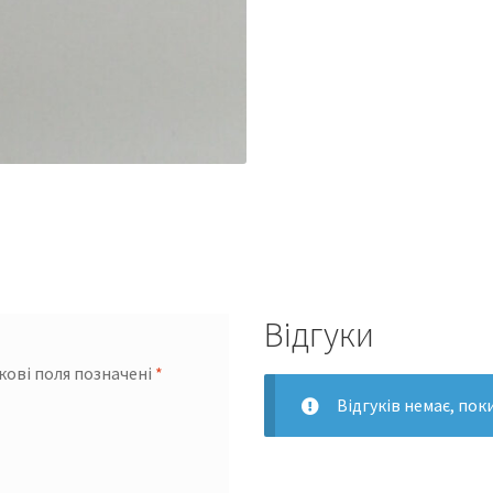
Відгуки
кові поля позначені
*
Відгуків немає, пок