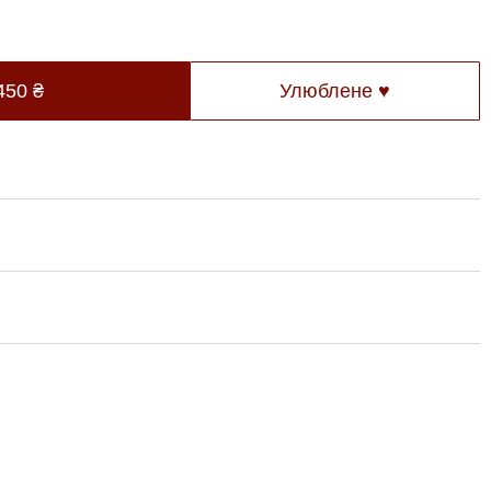
450
₴
Улюблене ♥