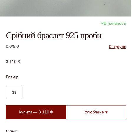
В наявності
Срібний браслет 925 проби
0.0/5.0
0 відгуків
3 110
₴
Розмір
38
Купити —
3 110
₴
Улюблене ♥
Опис