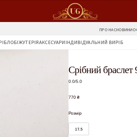
ПРО НАС
НОВИНИ
О
РІБЛО
БІЖУТЕРІЯ
АКСЕСУАРИ
ІНДИВІДУАЛЬНИЙ ВИРІБ
Срібний браслет 
0.0/5.0
770
₴
Розмір
17.5