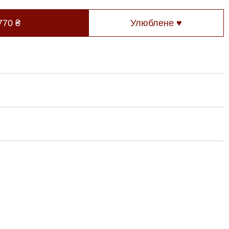
770
₴
Улюблене ♥