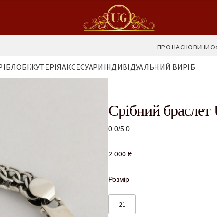
ПРО НАС
НОВИНИ
О
РІБЛО
БІЖУТЕРІЯ
АКСЕСУАРИ
ІНДИВІДУАЛЬНИЙ ВИРІБ
Срібний браслет 
0.0/5.0
2 000
₴
Розмір
21