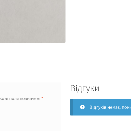
Відгуки
кові поля позначені
*
Відгуків немає, пок