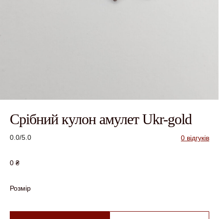
Срібний кулон амулет Ukr-gold
0.0/5.0
0 відгуків
0
₴
Розмір