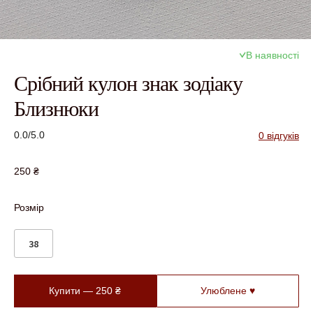
В наявності
Срібний кулон знак зодіаку
Близнюки
0.0/5.0
0 відгуків
250
₴
Розмір
38
Купити —
250
₴
Улюблене ♥