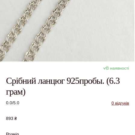
В наявності
Срібний ланцюг 925пробы. (6.3
грам)
0.0/5.0
0 відгуків
893
₴
Розмір