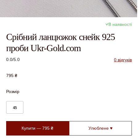
В наявності
Срібний ланцюжок снейк 925
проби Ukr-Gold.com
0.0/5.0
0 відгуків
795
₴
Розмір
45
Купити —
795
₴
Улюблене ♥