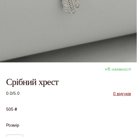
В наявності
Срібний хрест
0.0/5.0
0 відгуків
505
₴
Розмір