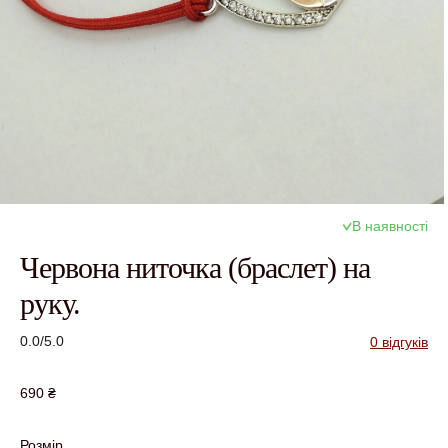
В наявності
Червона ниточка (браслет) на
руку.
0.0/5.0
0 відгуків
690
₴
Розмір