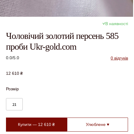
В наявності
Чоловічий золотий персень 585
проби Ukr-gold.com
0.0/5.0
0 відгуків
12 610
₴
Розмір
21
Купити —
12 610
₴
Улюблене ♥