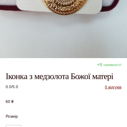
В наявності
Іконка з медзолота Божої матері
0.0/5.0
0 відгуків
60
₴
Розмір